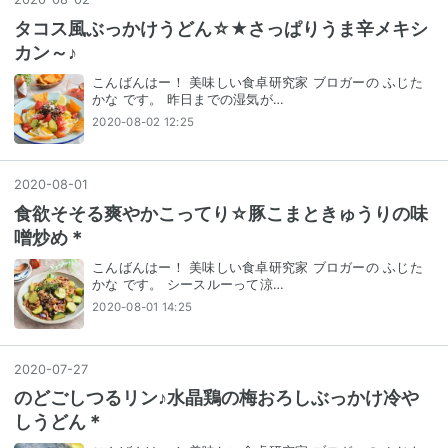
タコス風ぶっかけうどん☆★さっぱりうま辛メキシ
カン～♪
こんばんはー！ 美味しい食卓研究家 ブロガーの ふじた
かな です。 昨日までの湿気が…
2020-08-02 12:25
2020
-
08
-
01
食欲そそる爽やかこってり☆豚こまときゅうりの味
噌炒め＊
こんばんはー！ 美味しい食卓研究家 ブロガーの ふじた
かな です。 シースルーって涼…
2020-08-01 14:25
2020
-
07
-
27
のどごしつるリン♪水晶鶏の梅おろしぶっかけ冷や
しうどん＊