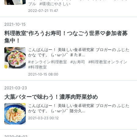
ブル
#
環境にやさしい
2022-07-21 11:47
2021
-
10
-
15
料理教室”作ろうお寿司！つなごう世界♡参加者募
集中！
こんばんはー！ 美味しい食卓研究家 ブロガーの ふじた
かな です。 (｡･ω･)ﾉﾞ⁣ またま…
#
オンライン料理教室
#
お寿司
#
料理教室オンライン
#
料理教室
2021-10-15 08:00
2021
-
03
-
23
大葉バターで味わう！濃厚肉野菜炒め
こんばんはー！ 美味しい食卓研究家 ブロガーの ふじた
かな です。 (｡･ω･)ﾉﾞ⁣ 随分久…
2021-03-23 00:12
2020
-
08
-
02