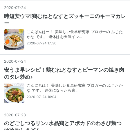
2020
-
07
-
24
時短安ウマ!鶏むねとなすとズッキーニのキーマカレ
ー
こんばんはー！ 美味しい食卓研究家 ブロガーの ふじた
かな です。 連休はお天気イマ…
2020-07-24 17:30
2020
-
07
-
24
安うま早レシピ！鶏むねとなすとピーマンの焼き肉
のタレ炒め♪
こんにちは！ 美味しい食卓研究家 ブロガーの ふじたか
な です。 連休になったら⁣家…
2020-07-24 10:04
2020
-
07
-
23
のどごしつるリン♪水晶鶏とアボカドのわさび麺つ