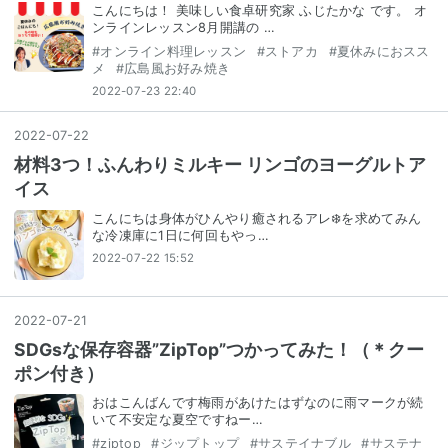
こんにちは！ 美味しい食卓研究家 ふじたかな です。 オ
ンラインレッスン8月開講の …
#
オンライン料理レッスン
#
ストアカ
#
夏休みにおスス
メ
#
広島風お好み焼き
2022-07-23 22:40
2022
-
07
-
22
材料3つ！ふんわりミルキー リンゴのヨーグルトア
イス
こんにちは⁣身体がひんやり⁣癒されるアレ❄️を求めて⁣みん
な冷凍庫に1日に⁣何回もやっ…
2022-07-22 15:52
2022
-
07
-
21
SDGsな保存容器”ZipTop”つかってみた！（＊クー
ポン付き）
おはこんばんです梅雨があけたはずなのに⁣雨マークが続
いて⁣不安定な夏空ですねー⁣⁣…
#
ziptop
#
ジップトップ
#
サステイナブル
#
サステナ