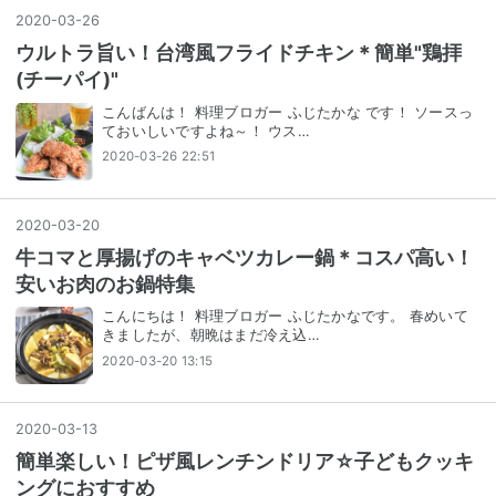
2020
-
03
-
26
ウルトラ旨い！台湾風フライドチキン＊簡単"鶏拝
(チーパイ)"
こんばんは！ 料理ブロガー ふじたかな です！ ソースっ
ておいしいですよね～！ ウス…
2020-03-26 22:51
2020
-
03
-
20
牛コマと厚揚げのキャベツカレー鍋＊コスパ高い！
安いお肉のお鍋特集
こんにちは！ 料理ブロガー ふじたかなです。 春めいて
きましたが、朝晩はまだ冷え込…
2020-03-20 13:15
2020
-
03
-
13
簡単楽しい！ピザ風レンチンドリア☆子どもクッキ
ングにおすすめ