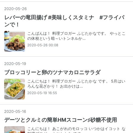
2020
-
05
-
26
レバーの竜田揚げ #美味しくスタミナ #フライパ
ンで！
こんばんは！ 料理ブロガー ふじたかなです。 やっとこ
の休校という暗～いトンネルか…
2020-05-26 00:08
2020
-
05
-
19
ブロッコリーと卵のツナマカロニサラダ
こんにちは！ 料理ブロガー ふじたかな です。 5月はい
ろんな花ざかり！ お出かけは…
2020-05-19 16:55
2020
-
05
-
16
デーツとクルミの簡単HMスコーン♯砂糖不使用
こんにちは！ あこがれのモロッコ いつかはイコット な