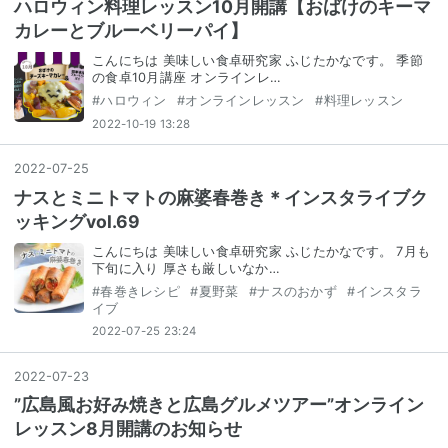
ハロウィン料理レッスン10月開講【おばけのキーマ
カレーとブルーベリーパイ】
こんにちは 美味しい食卓研究家 ふじたかなです。 季節
の食卓10月講座 オンラインレ…
#
ハロウィン
#
オンラインレッスン
#
料理レッスン
2022-10-19 13:28
2022
-
07
-
25
ナスとミニトマトの麻婆春巻き＊インスタライブク
ッキングvol.69
こんにちは 美味しい食卓研究家 ふじたかなです。 7月も
下旬に入り 厚さも厳しいなか…
#
春巻きレシピ
#
夏野菜
#
ナスのおかず
#
インスタラ
イブ
2022-07-25 23:24
2022
-
07
-
23
”広島風お好み焼きと広島グルメツアー”オンライン
レッスン8月開講のお知らせ