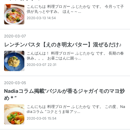
こんにちは 料理ブロガー ふじたかな です。 今月って子
供が丸っとやすみ。 ほえ～～…
2020-03-13 14:54
2020
-
03
-
07
レンチンパスタ【えのき明太バター】混ぜるだけ♪
こんばんは！ 料理ブロガー ふじたかな です。 長期の春
休み。。。 お昼ごはんに困っ…
2020-03-07 22:31
2020
-
03
-
05
Nadiaコラム掲載”バジルが香るジャガイモのマヨ炒
め＊”
こんにちは 料理ブロガー ふじたかな です。 この度、Na
diaコラム ”コクとうま味アッ…
2020-03-05 15:54